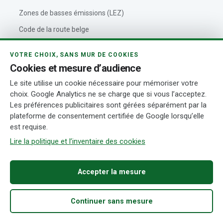
Zones de basses émissions (LEZ)
Code de la route belge
VOTRE CHOIX, SANS MUR DE COOKIES
VOITUREBELGIQUE
Cookies et mesure d’audience
Le site utilise un cookie nécessaire pour mémoriser votre
Outils automobiles
choix. Google Analytics ne se charge que si vous l’acceptez.
À propos de VoitureBelgique
Les préférences publicitaires sont gérées séparément par la
plateforme de consentement certifiée de Google lorsqu’elle
Politique éditoriale
est requise.
Contact
Lire la politique et l’inventaire des cookies
Actualités automobiles
Rédaction et auteurs
Accepter la mesure
Transparence
Continuer sans mesure
Accueil
Acheter
Fiabilité
Démarches
Recherche
© 2026 VoitureBelgique.com
Mentions légales
Confidentialité