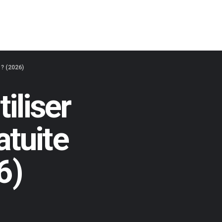
 ? (2026)
iliser
atuite
6)