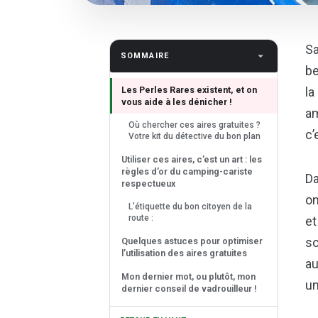
Sa
SOMMAIRE
be
Les Perles Rares existent, et on
la
vous aide à les dénicher !
am
Où chercher ces aires gratuites ?
c’
Votre kit du détective du bon plan
Utiliser ces aires, c’est un art : les
règles d’or du camping-cariste
Da
respectueux
on
L’étiquette du bon citoyen de la
route :
et
so
Quelques astuces pour optimiser
l’utilisation des aires gratuites
au
Mon dernier mot, ou plutôt, mon
un
dernier conseil de vadrouilleur !