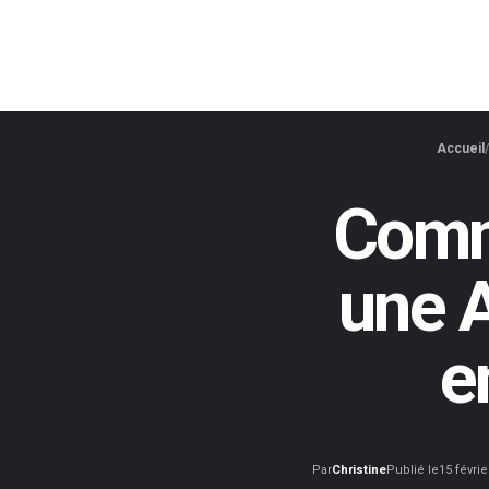
Accueil
Comme
une A
e
Par
Christine
Publié le
15 févrie