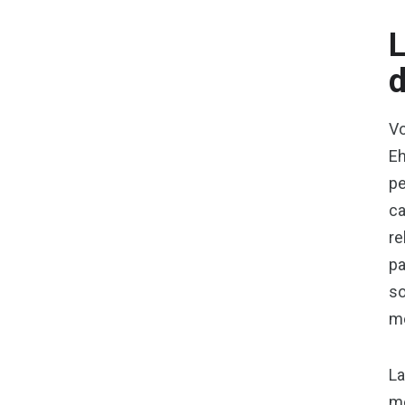
L
d
Vo
Eh
pe
ca
re
pa
so
me
La
m