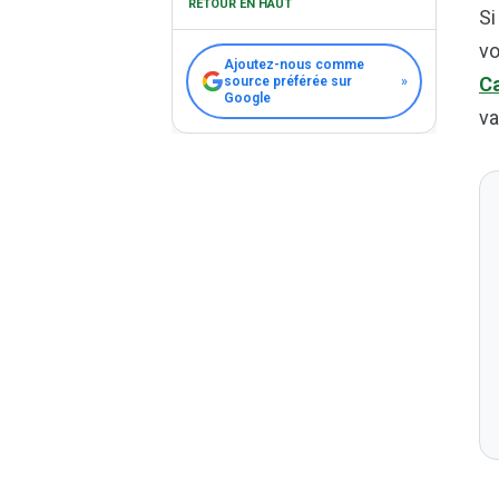
RETOUR EN HAUT
Si
vo
Ajoutez-nous comme
Ca
source préférée sur
»
Google
va