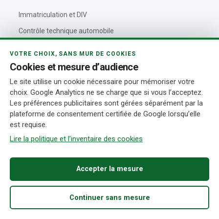
Immatriculation et DIV
Contrôle technique automobile
Taxes automobiles en Belgique
VOTRE CHOIX, SANS MUR DE COOKIES
Assurance automobile
Cookies et mesure d’audience
Zones de basses émissions (LEZ)
Le site utilise un cookie nécessaire pour mémoriser votre
choix. Google Analytics ne se charge que si vous l’acceptez.
Code de la route belge
Les préférences publicitaires sont gérées séparément par la
plateforme de consentement certifiée de Google lorsqu’elle
est requise.
VOITUREBELGIQUE
Lire la politique et l’inventaire des cookies
Outils automobiles
À propos de VoitureBelgique
Accepter la mesure
Politique éditoriale
Continuer sans mesure
Contact
Accueil
Acheter
Fiabilité
Démarches
Recherche
Actualités automobiles