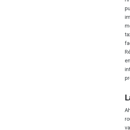
pu
im
mo
ta
fa
Ré
en
in
pr
L
Ah
ro
va