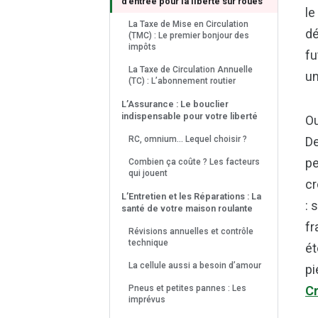
d’entrée pour la liberté sur roues
le
La Taxe de Mise en Circulation
dé
(TMC) : Le premier bonjour des
impôts
fu
La Taxe de Circulation Annuelle
un
(TC) : L’abonnement routier
L’Assurance : Le bouclier
indispensable pour votre liberté
Ou
RC, omnium… Lequel choisir ?
De
pe
Combien ça coûte ? Les facteurs
qui jouent
cr
L’Entretien et les Réparations : La
: 
santé de votre maison roulante
fr
Révisions annuelles et contrôle
technique
ét
La cellule aussi a besoin d’amour
pi
Pneus et petites pannes : Les
Cr
imprévus