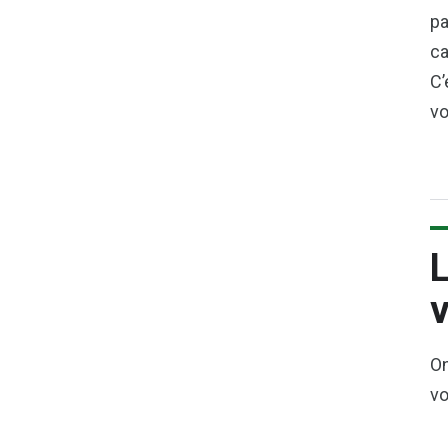
pa
ca
C’
vo
L
v
On
vo