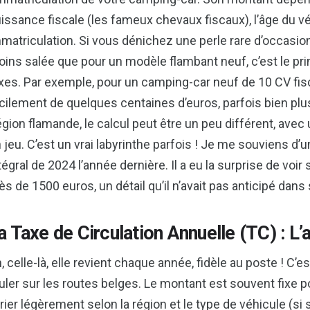
issance fiscale (les fameux chevaux fiscaux), l’âge du vé
matriculation. Si vous dénichez une perle rare d’occasi
ins salée que pour un modèle flambant neuf, c’est le pri
xes. Par exemple, pour un camping-car neuf de 10 CV fis
cilement de quelques centaines d’euros, parfois bien plus
gion flamande, le calcul peut être un peu différent, ave
 jeu. C’est un vrai labyrinthe parfois ! Je me souviens d’
tégral de 2024 l’année dernière. Il a eu la surprise de voir 
ès de 1500 euros, un détail qu’il n’avait pas anticipé dans
a Taxe de Circulation Annuelle (TC) : L
, celle-là, elle revient chaque année, fidèle au poste ! C’e
uler sur les routes belges. Le montant est souvent fixe 
rier légèrement selon la région et le type de véhicule (si