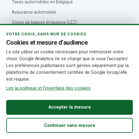
Taxes automobiles en Belgique
Assurance automobile
Zones de basses émissions (LEZ)
Code de la route belge
VOTRE CHOIX, SANS MUR DE COOKIES
Cookies et mesure d’audience
Le site utilise un cookie nécessaire pour mémoriser votre
VOITUREBELGIQUE
choix. Google Analytics ne se charge que si vous l’acceptez.
Les préférences publicitaires sont gérées séparément par la
Outils automobiles
plateforme de consentement certifiée de Google lorsqu’elle
est requise.
À propos de VoitureBelgique
Lire la politique et l’inventaire des cookies
Politique éditoriale
Contact
Accepter la mesure
Actualités automobiles
Rédaction et auteurs
Continuer sans mesure
Transparence
Accueil
Acheter
Fiabilité
Démarches
Recherche