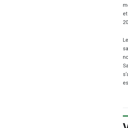
mo
et
20
Le
sa
no
Sa
s’
es
V