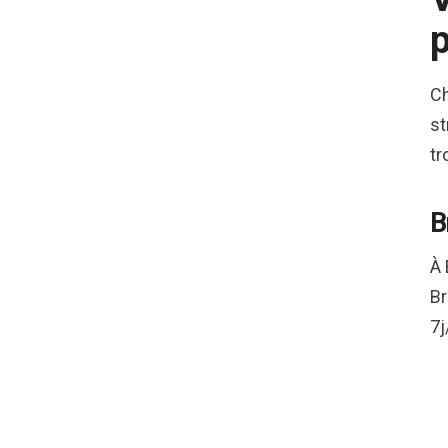
p
Ch
st
tr
B
À 
Br
7j