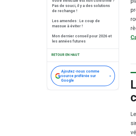
pl
Votre véhicule est non conforme ?
Pas de souci, il y a des solutions
pr
de rechange !
ro
Les amendes : Le coup de
massue à éviter !
rè
Mon dernier conseil pour 2026 et
Ca
les années futures
RETOUR EN HAUT
Ajoutez-nous comme
source préférée sur
»
L
Google
c
Le
si
vé