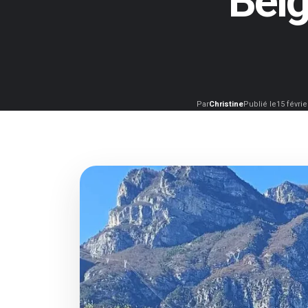
Belg
Par
Christine
Publié le
15 févrie