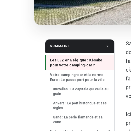
Sa
SOMMAIRE
do
Les LEZ en Belgique : Késako
fa
pour votre camping-car ?
c’
Votre camping-car et la norme
fa
Euro : Le passeport pour la ville
pr
Bruxelles : La capitale qui veille au
grain
vo
Anvers : Le port historique et ses
règles
Ic
Gand : La perle flamande et sa
zone
pr