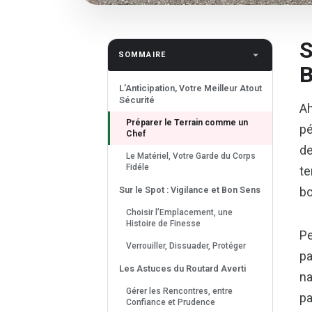
S
SOMMAIRE
B
L’Anticipation, Votre Meilleur Atout
Sécurité
Ah
Préparer le Terrain comme un
pé
Chef
de
Le Matériel, Votre Garde du Corps
Fidéle
te
Sur le Spot : Vigilance et Bon Sens
bo
Choisir l’Emplacement, une
Histoire de Finesse
Pe
Verrouiller, Dissuader, Protéger
pa
Les Astuces du Routard Averti
na
Gérer les Rencontres, entre
pa
Confiance et Prudence