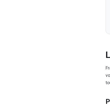
L
Fr
vo
to
P