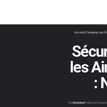
Accueil
Camping-car
Vo
Sécur
les A
: 
Par
Christine
Publié le
15 févrie