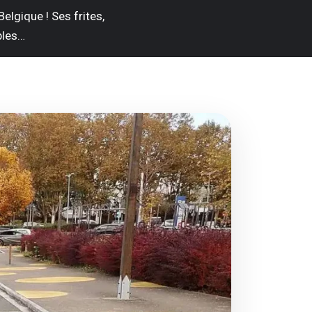
elgique ! Ses frites,
bles…