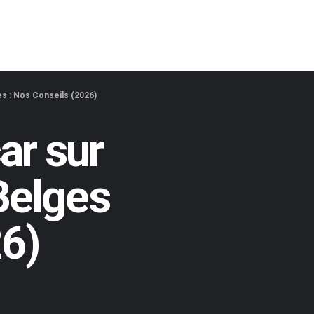
s : Nos Conseils (2026)
ar sur
Belges
26)