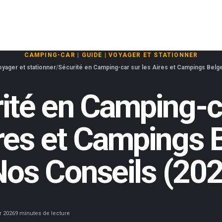
CAMPING-CAR
|
GUIDE
|
VOYAGER ET STATIONNER
yager et stationner
Sécurité en Camping-car sur les Aires et Campings Belge
ité en Camping-c
ires et Campings 
Nos Conseils (20
r 2026
9 minutes de lecture