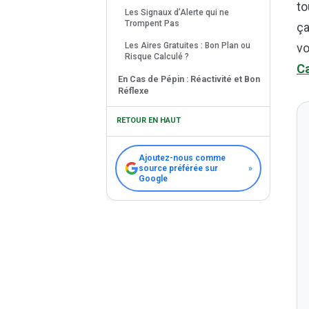
to
Les Signaux d’Alerte qui ne
Trompent Pas
ça
Les Aires Gratuites : Bon Plan ou
vo
Risque Calculé ?
Ca
En Cas de Pépin : Réactivité et Bon
Réflexe
En Bref, Savourez Chaque Instant,
RETOUR EN HAUT
mais Restez Branché !
Ajoutez-nous comme
source préférée sur
»
Google