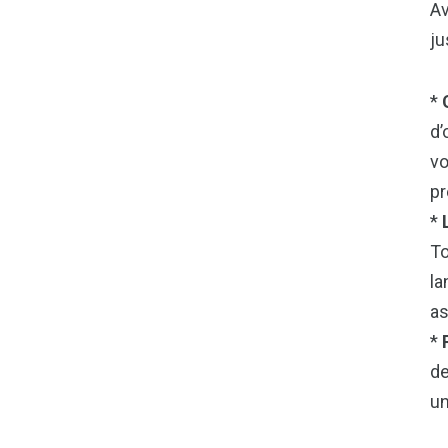
Av
ju
*
d’
vo
pr
*
To
la
as
*
de
un