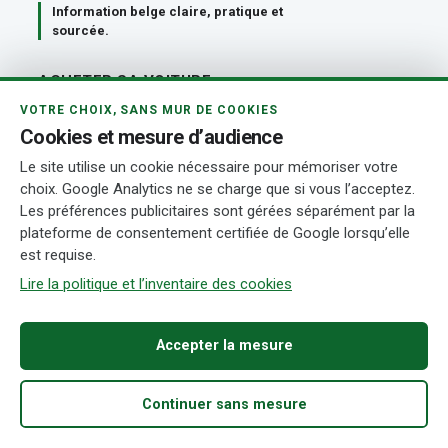
Information belge claire, pratique et
sourcée.
ACHETER SA VOITURE
VOTRE CHOIX, SANS MUR DE COOKIES
Voitures par budget
Cookies et mesure d’audience
Le site utilise un cookie nécessaire pour mémoriser votre
Acheter une voiture d’occasion
choix. Google Analytics ne se charge que si vous l’acceptez.
Financement et leasing automobile
Les préférences publicitaires sont gérées séparément par la
Comparatifs automobiles
plateforme de consentement certifiée de Google lorsqu’elle
est requise.
Importer une voiture en Belgique
Lire la politique et l’inventaire des cookies
FIABILITÉ & ENTRETIEN
Accepter la mesure
Fiabilité par marque
Guides de fiabilité par modèle
Continuer sans mesure
Accueil
Acheter
Fiabilité
Démarches
Recherche
Moteurs fiables