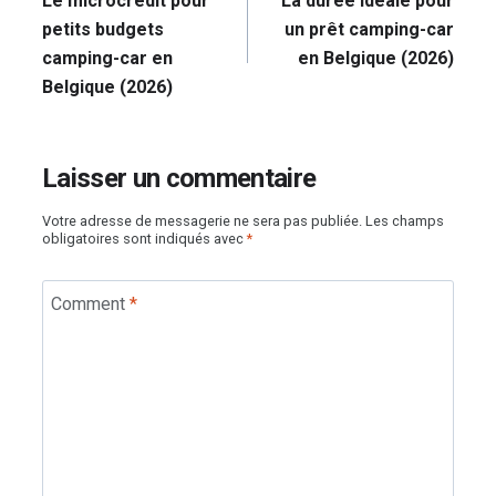
Le microcrédit pour
La durée idéale pour
l’article
petits budgets
un prêt camping-car
camping-car en
en Belgique (2026)
Belgique (2026)
Laisser un commentaire
Votre adresse de messagerie ne sera pas publiée.
Les champs
obligatoires sont indiqués avec
*
Comment
*