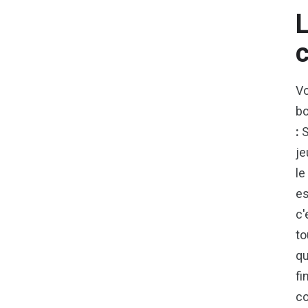
L
c
Vo
bo
:
S
je
le
es
c'
to
qu
fi
co