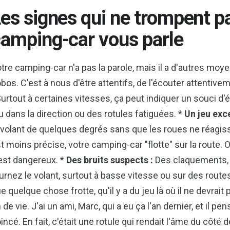
es signes qui ne trompent p
amping-car vous parle
tre camping-car n'a pas la parole, mais il a d'autres m
bos. C'est à nous d'être attentifs, de l'écouter attentive
urtout à certaines vitesses, ça peut indiquer un souci d'
u dans la direction ou des rotules fatiguées. *
Un jeu exce
 volant de quelques degrés sans que les roues ne réagissen
t moins précise, votre camping-car "flotte" sur la route. 
est dangereux. *
Des bruits suspects :
Des claquements,
urnez le volant, surtout à basse vitesse ou sur des rout
e quelque chose frotte, qu'il y a du jeu là où il ne devrait 
n de vie. J'ai un ami, Marc, qui a eu ça l'an dernier, et il pen
incé. En fait, c'était une rotule qui rendait l'âme du côté 