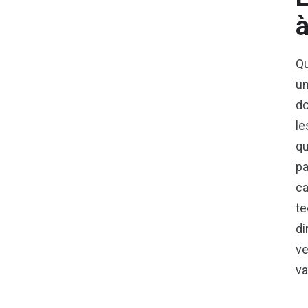
à
Qu
un
do
le
qu
pa
ca
te
di
ve
v