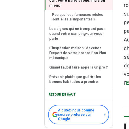
car : votre barre à roue, mais en
ro
mieux !
su
Pourquoi ces fameuses rotules
sont-elles si importantes ?
pe
Les signes qui ne trompent pas :
pe
quand votre camping-car vous
parle
Au
ch
L’inspection maison : devenez
l’expert de votre propre Bon Plan
sé
mécanique
de
Quand faut-il faire appel à un pro ?
vo
Prévenir plutôt que guérir : les
bonnes habitudes à prendre
l'
E
RETOUR EN HAUT
Ajoutez-nous comme
source préférée sur
»
Google
L