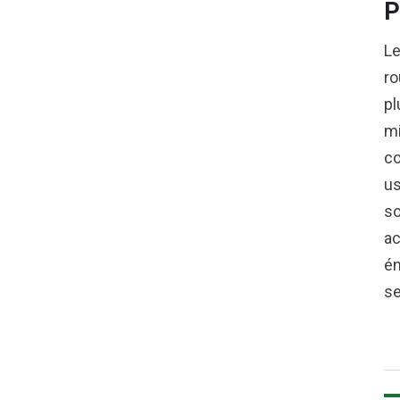
P
Le
ro
pl
mi
co
us
so
ac
én
se