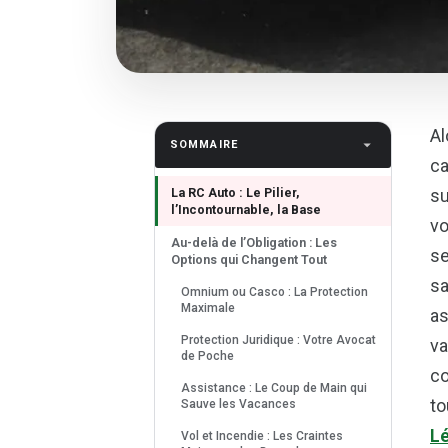
Al
SOMMAIRE
ca
La RC Auto : Le Pilier,
su
l’Incontournable, la Base
vo
Au-delà de l’Obligation : Les
se
Options qui Changent Tout
sa
Omnium ou Casco : La Protection
Maximale
as
Protection Juridique : Votre Avocat
va
de Poche
co
Assistance : Le Coup de Main qui
to
Sauve les Vacances
Lé
Vol et Incendie : Les Craintes