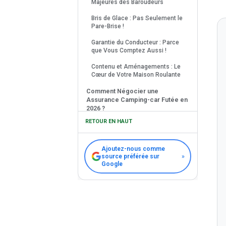
Majeures des Baroudeurs
Bris de Glace : Pas Seulement le
Pare-Brise !
Garantie du Conducteur : Parce
que Vous Comptez Aussi !
Contenu et Aménagements : Le
Cœur de Votre Maison Roulante
Comment Négocier une
Assurance Camping-car Futée en
2026 ?
RETOUR EN HAUT
Les Pièges à Éviter : Pas de
Mauvaises Surprises !
Ajoutez-nous comme
Mon Astuce de « Vieux Routard »
source préférée sur
»
Google
Le Mot de la Fin : Roulez, Vivez,
Explorez, mais Assuré !