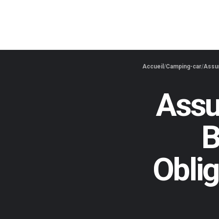
Accueil
Camping-car
Assur
Assu
B
Oblig