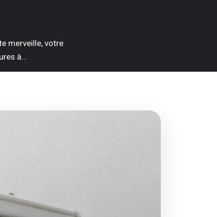
e merveille, votre
ures à…