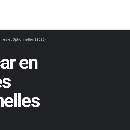
ires et Optionnelles (2026)
ar en
es
nelles