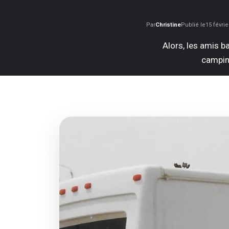
Par
Christine
Publié le
15 févrie
Alors, les amis b
campin