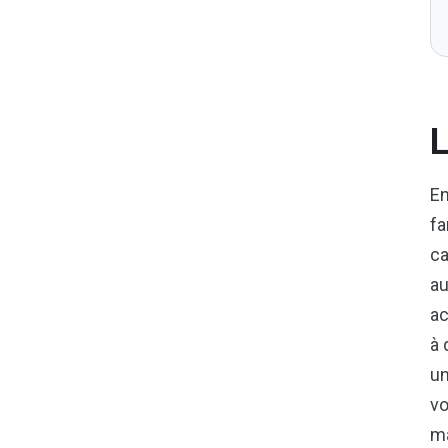
L
En
fa
ca
au
ac
à 
un
vo
ma