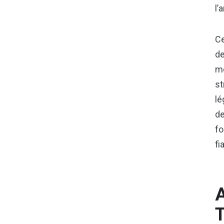
l’
Ce
de
mê
st
lé
de
fo
fi
A
T