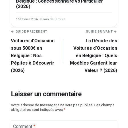
Belgique : Concessionnaire vs Particulier
(2026)
16 février 2026
·
8 min de lecture
Navigation
← GUIDE PRÉCÉDENT
GUIDE SUIVANT →
de
Voitures d’Occasion
La Décote des
l’article
sous 5000€ en
Voitures d’Occasion
Belgique : Nos
en Belgique : Quels
Pépites à Découvrir
Modèles Gardent leur
(2026)
Valeur ? (2026)
Laisser un commentaire
Votre adresse de messagerie ne sera pas publiée.
Les champs
obligatoires sont indiqués avec
*
Comment
*