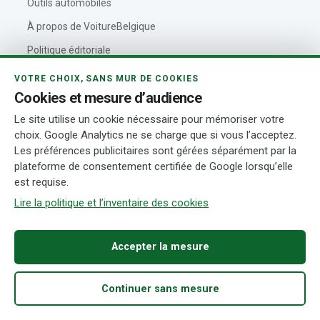
Outils automobiles
À propos de VoitureBelgique
Politique éditoriale
Contact
VOTRE CHOIX, SANS MUR DE COOKIES
Cookies et mesure d’audience
Actualités automobiles
Le site utilise un cookie nécessaire pour mémoriser votre
Rédaction et auteurs
choix. Google Analytics ne se charge que si vous l’acceptez.
Transparence
Les préférences publicitaires sont gérées séparément par la
plateforme de consentement certifiée de Google lorsqu’elle
est requise.
© 2026 VoitureBelgique.com
Mentions légales
Confidentialité
Lire la politique et l’inventaire des cookies
Cookies
Conditions d’utilisation
Transparence
Gérer mes cookies
Accepter la mesure
Continuer sans mesure
Accueil
Acheter
Fiabilité
Démarches
Recherche