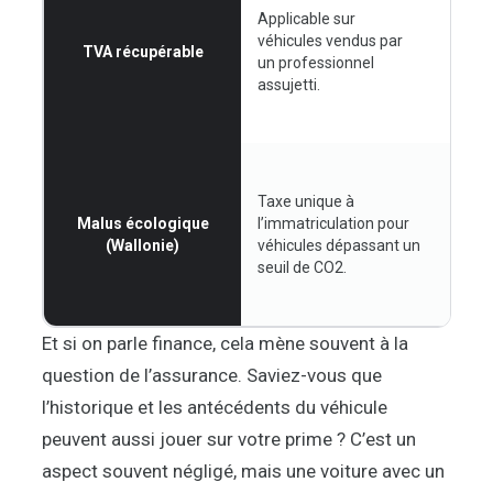
net p
Applicable sur
réduit
véhicules vendus par
TVA récupérable
ment
un professionnel
appli
assujetti.
compr
contr
Coût 
impré
Taxe unique à
vous 
Malus écologique
l’immatriculation pour
2026 
(Wallonie)
véhicules dépassant un
peut 
seuil de CO2.
dizai
centa
Et si on parle finance, cela mène souvent à la
question de l’assurance. Saviez-vous que
l’historique et les antécédents du véhicule
peuvent aussi jouer sur votre prime ? C’est un
aspect souvent négligé, mais une voiture avec un