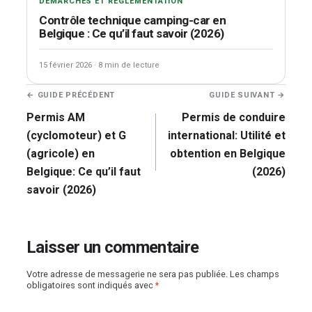
DÉMARCHES ET RÉGLEMENTATION
Contrôle technique camping-car en
Belgique : Ce qu’il faut savoir (2026)
15 février 2026
·
8 min de lecture
Navigation
← GUIDE PRÉCÉDENT
GUIDE SUIVANT →
de
Permis AM
Permis de conduire
l’article
(cyclomoteur) et G
international: Utilité et
(agricole) en
obtention en Belgique
Belgique: Ce qu’il faut
(2026)
savoir (2026)
Laisser un commentaire
Votre adresse de messagerie ne sera pas publiée.
Les champs
obligatoires sont indiqués avec
*