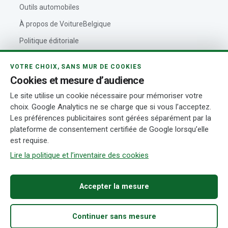
Outils automobiles
À propos de VoitureBelgique
Politique éditoriale
Contact
VOTRE CHOIX, SANS MUR DE COOKIES
Actualités automobiles
Cookies et mesure d’audience
Rédaction et auteurs
Le site utilise un cookie nécessaire pour mémoriser votre
choix. Google Analytics ne se charge que si vous l’acceptez.
Transparence
Les préférences publicitaires sont gérées séparément par la
plateforme de consentement certifiée de Google lorsqu’elle
est requise.
© 2026 VoitureBelgique.com
Mentions légales
Confidentialité
Cookies
Conditions d’utilisation
Transparence
Gérer mes cookies
Lire la politique et l’inventaire des cookies
Accepter la mesure
Continuer sans mesure