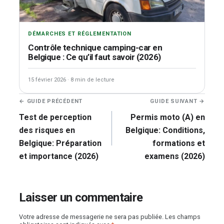
DÉMARCHES ET RÉGLEMENTATION
Contrôle technique camping-car en
Belgique : Ce qu’il faut savoir (2026)
15 février 2026
·
8 min de lecture
Navigation
← GUIDE PRÉCÉDENT
GUIDE SUIVANT →
de
Test de perception
Permis moto (A) en
l’article
des risques en
Belgique: Conditions,
Belgique: Préparation
formations et
et importance (2026)
examens (2026)
Laisser un commentaire
Votre adresse de messagerie ne sera pas publiée.
Les champs