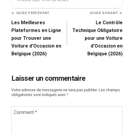
16 février 2026
·
8 min de lecture
Navigation
← GUIDE PRÉCÉDENT
GUIDE SUIVANT →
de
Les Meilleures
Le Contrôle
l’article
Plateformes en Ligne
Technique Obligatoire
pour Trouver une
pour une Voiture
Voiture d’Occasion en
d’Occasion en
Belgique (2026)
Belgique (2026)
Laisser un commentaire
Votre adresse de messagerie ne sera pas publiée.
Les champs
obligatoires sont indiqués avec
*
Comment
*