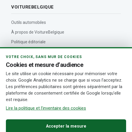
VOITUREBELGIQUE
Outils automobiles
À propos de VoitureBelgique
Politique éditoriale
Contact
VOTRE CHOIX, SANS MUR DE COOKIES
Actualités automobiles
Cookies et mesure d’audience
Rédaction et auteurs
Le site utilise un cookie nécessaire pour mémoriser votre
choix. Google Analytics ne se charge que si vous l’acceptez.
Transparence
Les préférences publicitaires sont gérées séparément par la
plateforme de consentement certifiée de Google lorsqu’elle
est requise.
© 2026 VoitureBelgique.com
Mentions légales
Confidentialité
Cookies
Conditions d’utilisation
Transparence
Gérer mes cookies
Lire la politique et l’inventaire des cookies
Accepter la mesure