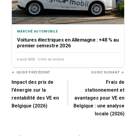
MARCHÉ AUTOMOBILE
Voitures électriques en Allemagne : +48 % au
premier semestre 2026
6 août 2026
·
5 min de lecture
Navigation
← GUIDE PRÉCÉDENT
GUIDE SUIVANT →
de
Impact des prix de
Frais de
l’article
l’énergie sur la
stationnement et
rentabilité des VE en
avantages pour VE en
Belgique (2026)
Belgique : une analyse
locale (2026)