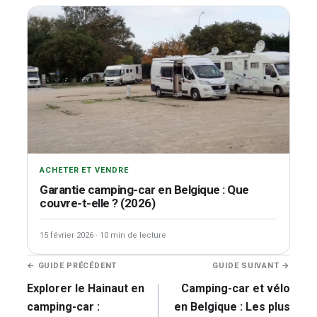
ACHETER ET VENDRE
Garantie camping-car en Belgique : Que
couvre-t-elle ? (2026)
15 février 2026
·
10 min de lecture
Navigation
← GUIDE PRÉCÉDENT
GUIDE SUIVANT →
de
Explorer le Hainaut en
Camping-car et vélo
l’article
camping-car :
en Belgique : Les plus