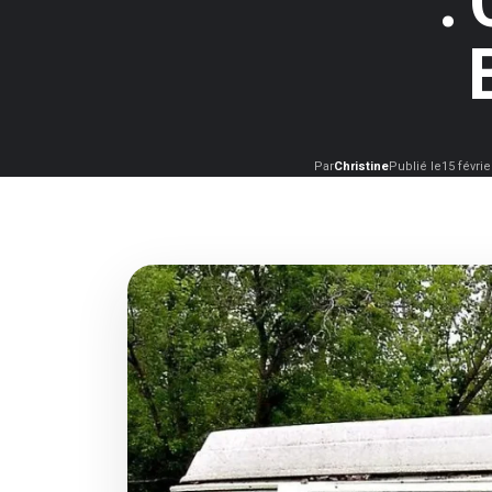
:
Par
Christine
Publié le
15 févrie