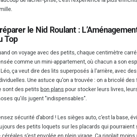
mille.
réparer le Nid Roulant : L’Aménagement
u Top
and on voyage avec des petits, chaque centimètre carré 
nsée comme un mini-appartement, où chacun a son esp
 Léo, ça veut dire des lits superposés à l'arrière, avec de
dividuelles. Une astuce qu'on a trouvée : on a bricolé des
 sont des petits
bon plans
pour stocker leurs livres, leur
oses qu'ils jugent "indispensables".
nsez sécurité d’abord ! Les sièges auto, c’est la base, é
ujours des petits loquets sur les placards qui pourraient s
 céréales s’est envolée en plein virage. Ça rigolait moins 