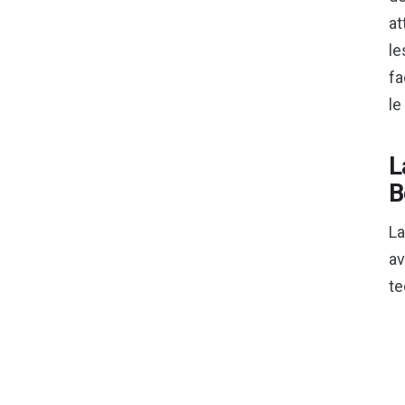
at
le
fa
le
L
B
La
av
te