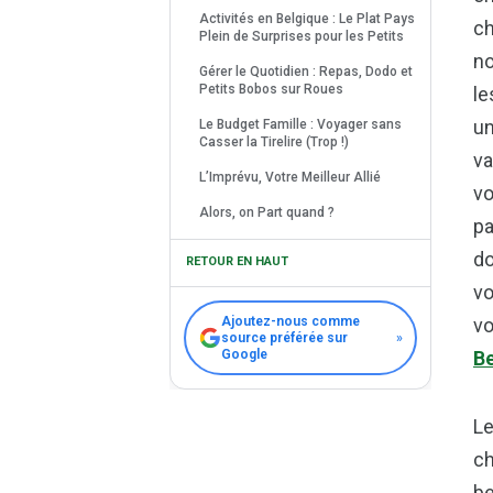
Activités en Belgique : Le Plat Pays
ch
Plein de Surprises pour les Petits
no
Gérer le Quotidien : Repas, Dodo et
Petits Bobos sur Roues
le
un
Le Budget Famille : Voyager sans
Casser la Tirelire (Trop !)
va
L’Imprévu, Votre Meilleur Allié
vo
Alors, on Part quand ?
pa
do
RETOUR EN HAUT
vo
Ajoutez-nous comme
vo
source préférée sur
»
Google
Be
Le
ch
be