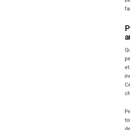
fa
P
a
Qu
pe
et
in
Ce
ch
Pe
to
de