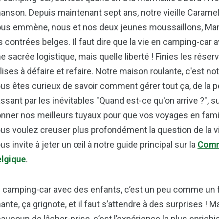
anson. Depuis maintenant sept ans, notre vieille Caramel
us emmène, nous et nos deux jeunes moussaillons, Manon
s contrées belges. Il faut dire que la vie en camping-car a
e sacrée logistique, mais quelle liberté ! Finies les rése
lises à défaire et refaire. Notre maison roulante, c'est notr
us êtes curieux de savoir comment gérer tout ça, de la pe
ssant par les inévitables "Quand est-ce qu'on arrive ?", s
nner nos meilleurs tuyaux pour que vos voyages en famille
us voulez creuser plus profondément la question de la 
us invite à jeter un œil à notre guide principal sur la
Comm
lgique
.
 camping-car avec des enfants, c’est un peu comme un fe
ante, ça grignote, et il faut s’attendre à des surprises ! 
aucoup de lâcher-prise, c’est l’expérience la plus enrichi