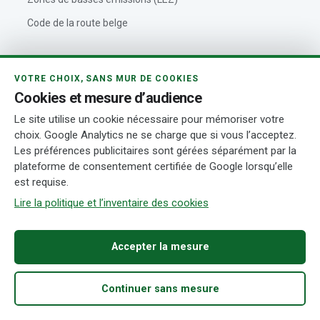
Code de la route belge
VOITUREBELGIQUE
VOTRE CHOIX, SANS MUR DE COOKIES
Cookies et mesure d’audience
Outils automobiles
Le site utilise un cookie nécessaire pour mémoriser votre
À propos de VoitureBelgique
choix. Google Analytics ne se charge que si vous l’acceptez.
Les préférences publicitaires sont gérées séparément par la
Politique éditoriale
plateforme de consentement certifiée de Google lorsqu’elle
Contact
est requise.
Actualités automobiles
Lire la politique et l’inventaire des cookies
Rédaction et auteurs
Accepter la mesure
Transparence
Continuer sans mesure
© 2026 VoitureBelgique.com
Mentions légales
Confidentialité
Accueil
Acheter
Fiabilité
Démarches
Recherche
Cookies
Conditions d’utilisation
Transparence
Gérer mes cookies