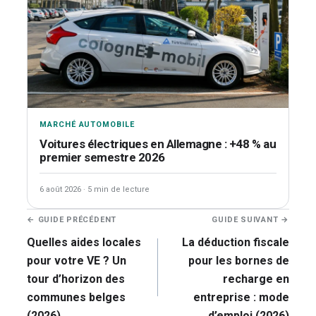
MARCHÉ AUTOMOBILE
Voitures électriques en Allemagne : +48 % au
premier semestre 2026
6 août 2026
·
5 min de lecture
Navigation
← GUIDE PRÉCÉDENT
GUIDE SUIVANT →
de
Quelles aides locales
La déduction fiscale
l’article
pour votre VE ? Un
pour les bornes de
tour d’horizon des
recharge en
communes belges
entreprise : mode
(2026)
d’emploi (2026)