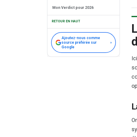
Mon Verdict pour 2026
RETOUR EN HAUT
L
d
Ajoutez-nous comme
source préférée sur
»
Google
Ic
so
co
op
L
On
sy