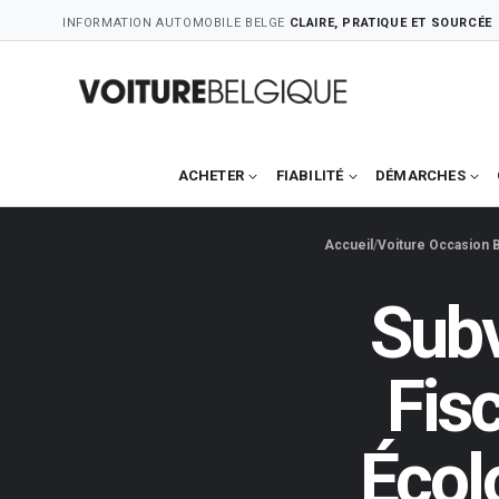
Skip
INFORMATION AUTOMOBILE BELGE
CLAIRE, PRATIQUE ET SOURCÉE
to
content
ACHETER
FIABILITÉ
DÉMARCHES
Accueil
Voiture Occasion 
Subv
Fis
Écol