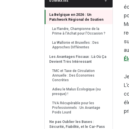
SOMMAIRE
éc
La Belgique en 2026 : Un
po
Patchwork Régional de Soutien
Ma
La Flandre, Championne de la
re
Prime à l’Achat pour l’Occasion ?
su
La Wallonie et Bruxelles : Des
Approches Différentes
au
Les Avantages Fiscaux : Là Où Ça
Él
Devient Très Intéressant
TMC et Taxe de Circulation
Annuelle : Des Économies
Je
Concrètes
L’
Adieu le Malus Écologique (ou
co
presque) !
él
TVA Récupérable pour les
Professionnels : Un Avantage
pr
Poids Lourd
Ne pas Oublier les Bases :
Sécurité, Fiabilité, et le Car-Pass