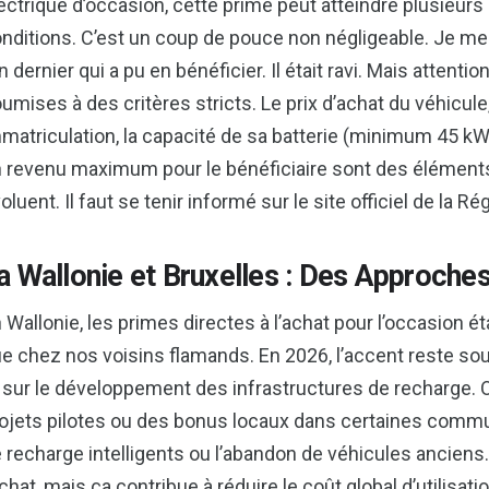
ectrique d’occasion, cette prime peut atteindre plusieurs 
nditions. C’est un coup de pouce non négligeable. Je me 
an dernier qui a pu en bénéficier. Il était ravi. Mais attent
umises à des critères stricts. Le prix d’achat du véhicul
matriculation, la capacité de sa batterie (minimum 45 k
 revenu maximum pour le bénéficiaire sont des éléments 
oluent. Il faut se tenir informé sur le site officiel de la R
a Wallonie et Bruxelles : Des Approches
 Wallonie, les primes directes à l’achat pour l’occasion 
e chez nos voisins flamands. En 2026, l’accent reste sou
 sur le développement des infrastructures de recharge. 
ojets pilotes ou des bonus locaux dans certaines com
 recharge intelligents ou l’abandon de véhicules anciens.
achat, mais ça contribue à réduire le coût global d’utilisatio