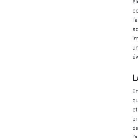
él
co
l’
so
im
un
év
L
En
qu
et
pr
de
l’