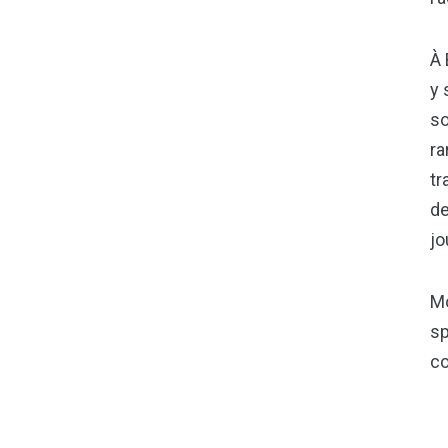
À 
y 
so
ra
tr
de
jo
Mo
sp
c