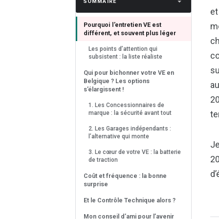
SOMMAIRE
et
Pourquoi l’entretien VE est
mo
différent, et souvent plus léger
ch
Les points d’attention qui
co
subsistent : la liste réaliste
su
Qui pour bichonner votre VE en
Belgique ? Les options
au
s’élargissent !
20
1. Les Concessionnaires de
t
marque : la sécurité avant tout
2. Les Garages indépendants :
l’alternative qui monte
Je
3. Le cœur de votre VE : la batterie
20
de traction
d’
Coût et fréquence : la bonne
surprise
Et le Contrôle Technique alors ?
Mon conseil d’ami pour l’avenir