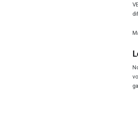
V
di
Ma
L
No
vo
ga