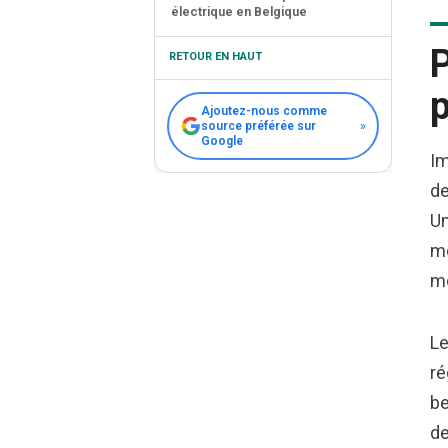
électrique en Belgique
P
RETOUR EN HAUT
p
Ajoutez-nous comme
source préférée sur
»
Google
Im
de
Un
mo
mo
Le
ré
be
de