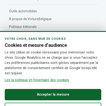
Outils automobiles
À propos de VoitureBelgique
Politique éditoriale
Contact
VOTRE CHOIX, SANS MUR DE COOKIES
Actualités automobiles
Cookies et mesure d’audience
Rédaction et auteurs
Le site utilise un cookie nécessaire pour mémoriser votre
choix. Google Analytics ne se charge que si vous l’acceptez.
Transparence
Les préférences publicitaires sont gérées séparément par la
plateforme de consentement certifiée de Google lorsqu’elle
est requise.
© 2026 VoitureBelgique.com
Mentions légales
Confidentialité
Cookies
Conditions d’utilisation
Transparence
Gérer mes cookies
Lire la politique et l’inventaire des cookies
Accepter la mesure