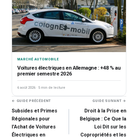
MARCHÉ AUTOMOBILE
Voitures électriques en Allemagne : +48 % au
premier semestre 2026
6 août 2026
·
5 min de lecture
Navigation
← GUIDE PRÉCÉDENT
GUIDE SUIVANT →
de
Subsides et Primes
Droit à la Prise en
l’article
Régionales pour
Belgique : Ce Que la
l’Achat de Voitures
Loi Dit sur les
Électriques en
Copropriétés et les