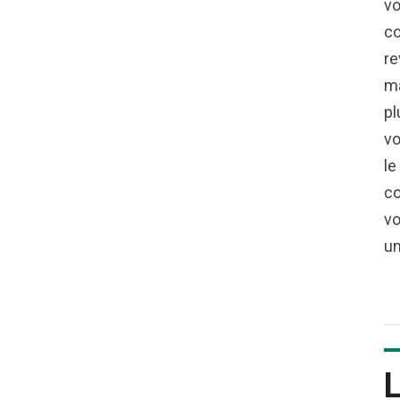
vo
co
re
ma
pl
vo
le
co
vo
un
L