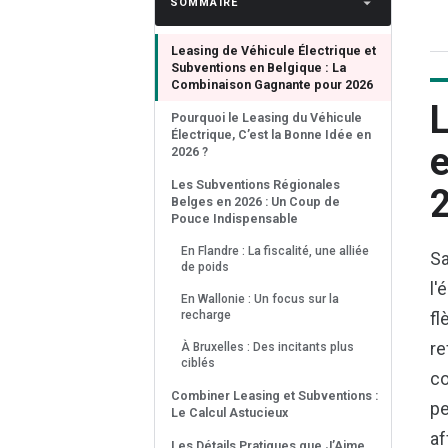
SOMMAIRE
Leasing de Véhicule Électrique et
Subventions en Belgique : La
Combinaison Gagnante pour 2026
L
Pourquoi le Leasing du Véhicule
Électrique, C’est la Bonne Idée en
e
2026 ?
Les Subventions Régionales
Belges en 2026 : Un Coup de
Pouce Indispensable
En Flandre : La fiscalité, une alliée
Sa
de poids
l'
En Wallonie : Un focus sur la
recharge
fl
re
À Bruxelles : Des incitants plus
ciblés
co
Combiner Leasing et Subventions :
pe
Le Calcul Astucieux
af
Les Détails Pratiques que J’Aime