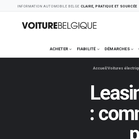
Skip
INFORMATION AUTOMOBILE BELGE
CLAIRE, PRATIQUE ET SOURCÉE
to
content
ACHETER
FIABILITÉ
DÉMARCHES
Accueil
Voitures électri
Leasi
: com
p