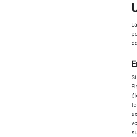
U
La
po
do
E
Si
Fl
él
to
ex
vo
su