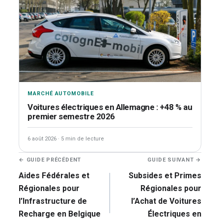
MARCHÉ AUTOMOBILE
Voitures électriques en Allemagne : +48 % au
premier semestre 2026
6 août 2026
·
5 min de lecture
Navigation
← GUIDE PRÉCÉDENT
GUIDE SUIVANT →
de
Aides Fédérales et
Subsides et Primes
l’article
Régionales pour
Régionales pour
l’Infrastructure de
l’Achat de Voitures
Recharge en Belgique
Électriques en