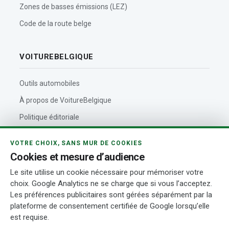
Zones de basses émissions (LEZ)
Code de la route belge
VOITUREBELGIQUE
Outils automobiles
À propos de VoitureBelgique
Politique éditoriale
Contact
VOTRE CHOIX, SANS MUR DE COOKIES
Actualités automobiles
Cookies et mesure d’audience
Rédaction et auteurs
Le site utilise un cookie nécessaire pour mémoriser votre
choix. Google Analytics ne se charge que si vous l’acceptez.
Transparence
Les préférences publicitaires sont gérées séparément par la
plateforme de consentement certifiée de Google lorsqu’elle
est requise.
© 2026 VoitureBelgique.com
Mentions légales
Confidentialité
Cookies
Conditions d’utilisation
Transparence
Gérer mes cookies