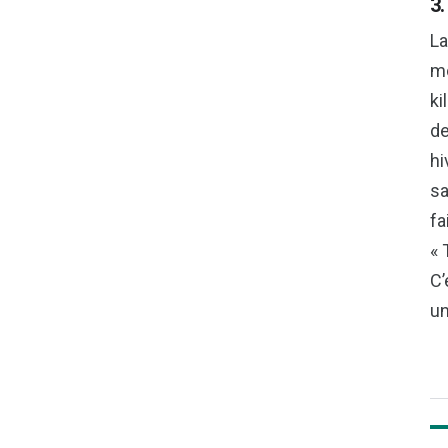
3
La
mo
ki
de
hi
sa
fa
« 
C’
un