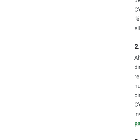
pe
C’
l’
el
2.
Ah
di
re
nu
ci
C’
in
p