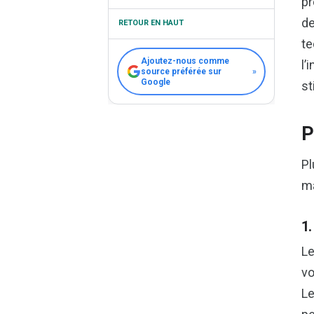
pr
Mon Avis d’Expert (mais surtout
de
RETOUR EN HAUT
d’ami !) sur l’Avenir
te
Ajoutez-nous comme
l’
source préférée sur
»
Google
st
P
Pl
ma
1.
Le
vo
Le