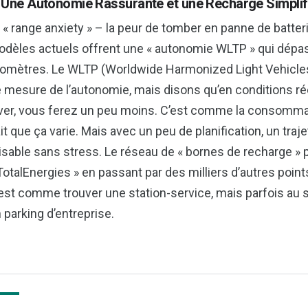
. Une Autonomie Rassurante et une Recharge Simplif
 « range anxiety » – la peur de tomber en panne de batterie
dèles actuels offrent une « autonomie WLTP » qui dépa
lomètres. Le WLTP (Worldwide Harmonized Light Vehicle
 mesure de l’autonomie, mais disons qu’en conditions rée
ver, vous ferez un peu moins. C’est comme la consommat
it que ça varie. Mais avec un peu de planification, un traj
isable sans stress. Le réseau de « bornes de recharge » p
TotalEnergies » en passant par des milliers d’autres points
est comme trouver une station-service, mais parfois au 
 parking d’entreprise.