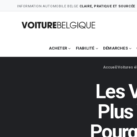
Skip
INFORMATION AUTOMOBILE BELGE
CLAIRE, PRATIQUE ET SOURCÉE
to
content
ACHETER
FIABILITÉ
DÉMARCHES
Accueil
Voitures é
Les V
Plus
Pourq