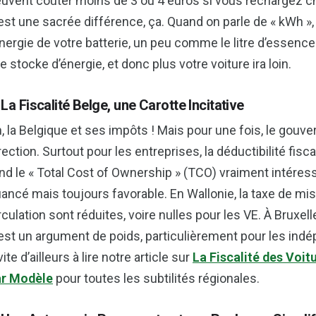
uvent coûter moins de 3 ou 4 euros si vous rechargez ch
est une sacrée différence, ça. Quand on parle de « kWh »,
énergie de votre batterie, un peu comme le litre d’essence
le stocke d’énergie, et donc plus votre voiture ira loin.
 La Fiscalité Belge, une Carotte Incitative
, la Belgique et ses impôts ! Mais pour une fois, le go
rection. Surtout pour les entreprises, la déductibilité fisc
nd le « Total Cost of Ownership » (TCO) vraiment intéressa
ancé mais toujours favorable. En Wallonie, la taxe de mise
rculation sont réduites, voire nulles pour les VE. À Bruxell
est un argument de poids, particulièrement pour les indé
vite d’ailleurs à lire notre article sur
La Fiscalité des Voit
ar Modèle
pour toutes les subtilités régionales.