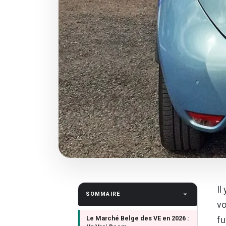
Il
SOMMAIRE
vo
Le Marché Belge des VE en 2026 :
fu