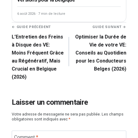
6 août 2026
·
7 min de lecture
Navigation
← GUIDE PRÉCÉDENT
GUIDE SUIVANT →
de
L’Entretien des Freins
Optimiser la Durée de
l’article
à Disque des VE:
Vie de votre VE:
Moins Fréquent Grâce
Conseils au Quotidien
au Régénératif, Mais
pour les Conducteurs
Crucial en Belgique
Belges (2026)
(2026)
Laisser un commentaire
Votre adresse de messagerie ne sera pas publiée.
Les champs
obligatoires sont indiqués avec
*
Comment
*