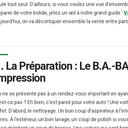
ule tout seul. D'ailleurs, si vous voulez une vue d'ensem
parer de votre bolide, jetez un œil à notre grand guide :
V
jourd'hui, on va décortiquer ensemble la vente entre partic
. La Préparation : Le B.A.-B
mpression
 ne se présente pas à un rendez-vous important en ayant l
est-ce pas ? Eh bien, c'est pareil pour votre auto ! Une voi
fet. D'abord, le nettoyage. Un bon coup d'aspirateur à l'int
tres. À l'extérieur, un bon lavage, un coup de polish si vo
ssi méritent un coup de brosse. Une voiture qui sent bon et q