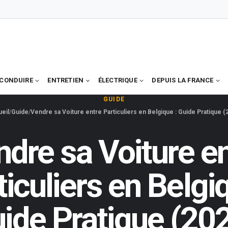
CONDUIRE
ENTRETIEN
ÉLECTRIQUE
DEPUIS LA FRANCE
GUIDE
eil
Guide
Vendre sa Voiture entre Particuliers en Belgique : Guide Pratique (
dre sa Voiture e
ticuliers en Belgiq
ide Pratique (20