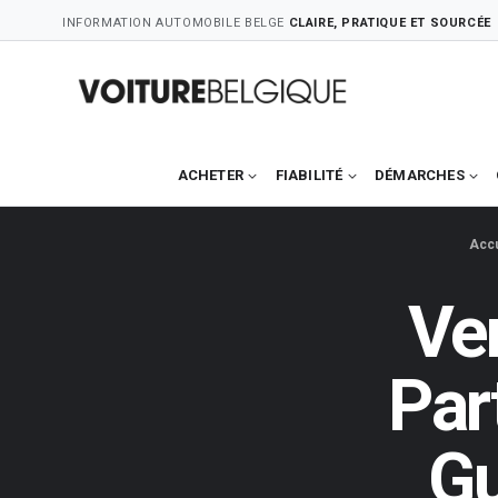
Skip
INFORMATION AUTOMOBILE BELGE
CLAIRE, PRATIQUE ET SOURCÉE
to
content
ACHETER
FIABILITÉ
DÉMARCHES
Accu
Ven
Par
Gu