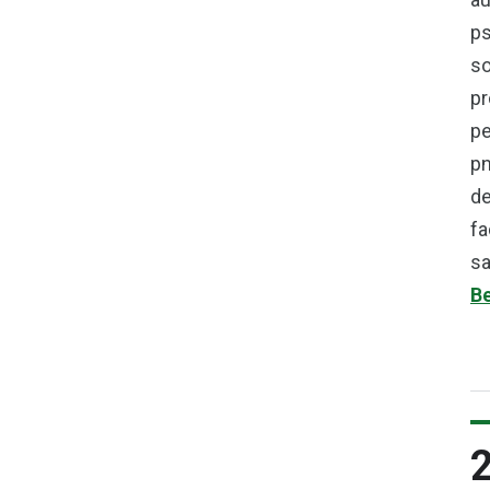
ps
so
pr
pe
pn
de
fa
sa
Be
2