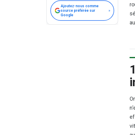
ro
Ajoutez-nous comme
source préférée sur
»
sé
Google
au
1
i
On
n'
ef
vi
au