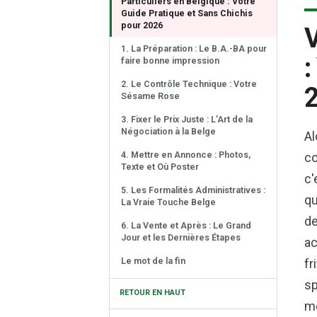
Particuliers en Belgique : Votre
Guide Pratique et Sans Chichis
pour 2026
V
1. La Préparation : Le B.A.-BA pour
:
faire bonne impression
2. Le Contrôle Technique : Votre
Sésame Rose
3. Fixer le Prix Juste : L’Art de la
Négociation à la Belge
Al
4. Mettre en Annonce : Photos,
co
Texte et Où Poster
c'
5. Les Formalités Administratives :
qu
La Vraie Touche Belge
de
6. La Vente et Après : Le Grand
Jour et les Dernières Étapes
ac
Le mot de la fin
fr
sp
RETOUR EN HAUT
mo