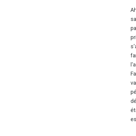
Ah
sa
pa
pr
s'
fa
l'
Fa
va
pé
dé
ét
es