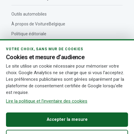
Outils automobiles
À propos de VoitureBelgique
Politique éditoriale
Contact
VOTRE CHOIX, SANS MUR DE COOKIES
Actualités automobiles
Cookies et mesure d’audience
Rédaction et auteurs
Le site utilise un cookie nécessaire pour mémoriser votre
choix. Google Analytics ne se charge que si vous l’acceptez.
Transparence
Les préférences publicitaires sont gérées séparément par la
plateforme de consentement certifiée de Google lorsqu’elle
est requise.
© 2026 VoitureBelgique.com
Mentions légales
Confidentialité
Cookies
Conditions d’utilisation
Transparence
Gérer mes cookies
Lire la politique et l’inventaire des cookies
Accepter la mesure