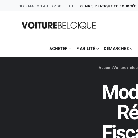
Skip
INFORMATION AUTOMOBILE BELGE
CLAIRE, PRATIQUE ET SOURCÉE
to
content
ACHETER
FIABILITÉ
DÉMARCHES
Accueil
Voitures élec
Modi
Ré
Fisc