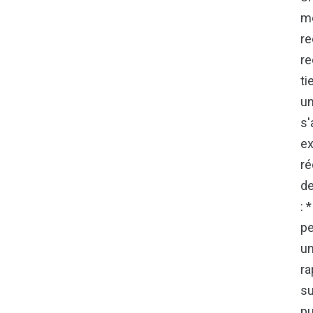
mo
re
re
ti
un
s'
ex
ré
de
: 
pe
un
ra
su
pu