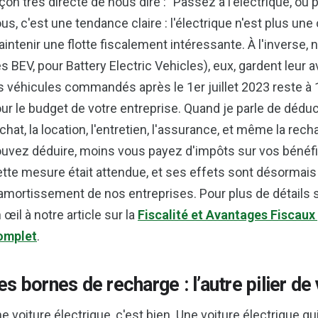
çon très directe de nous dire : "Passez à l'électrique, ou
us, c'est une tendance claire : l'électrique n'est plus une 
intenir une flotte fiscalement intéressante. À l'inverse,
es BEV, pour Battery Electric Vehicles), eux, gardent leur a
s véhicules commandés après le 1er juillet 2023 reste à 1
ur le budget de votre entreprise. Quand je parle de déducti
achat, la location, l'entretien, l'assurance, et même la re
uvez déduire, moins vous payez d'impôts sur vos bénéfic
tte mesure était attendue, et ses effets sont désormais 
amortissement de nos entreprises. Pour plus de détails 
 œil à notre article sur la
Fiscalité et Avantages Fiscaux 
omplet
.
es bornes de recharge : l’autre pilier de 
e voiture électrique, c'est bien. Une voiture électrique q