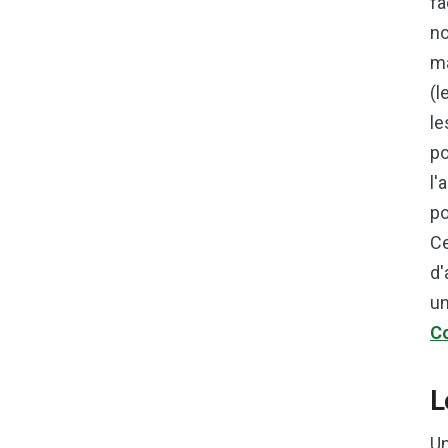
fa
no
ma
(l
le
po
l'
po
Ce
d'
un
C
L
Un