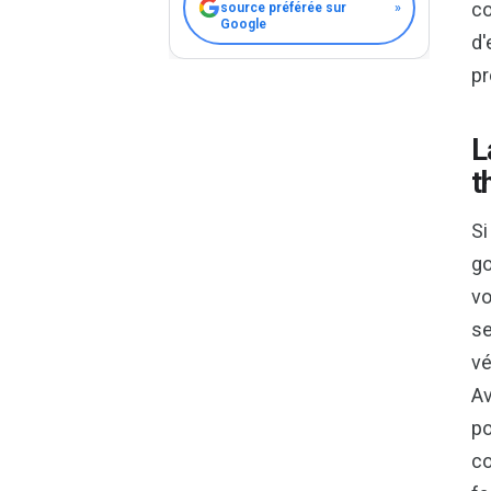
co
source préférée sur
»
Google
d'
pr
L
t
Si
go
vo
se
vé
Av
po
co