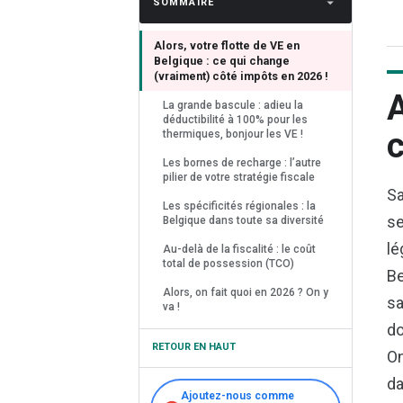
SOMMAIRE
Alors, votre flotte de VE en
Belgique : ce qui change
(vraiment) côté impôts en 2026 !
A
La grande bascule : adieu la
déductibilité à 100% pour les
c
thermiques, bonjour les VE !
Les bornes de recharge : l’autre
pilier de votre stratégie fiscale
Sa
Les spécificités régionales : la
se
Belgique dans toute sa diversité
lé
Au-delà de la fiscalité : le coût
total de possession (TCO)
Be
Alors, on fait quoi en 2026 ? On y
sa
va !
do
RETOUR EN HAUT
On
da
Ajoutez-nous comme