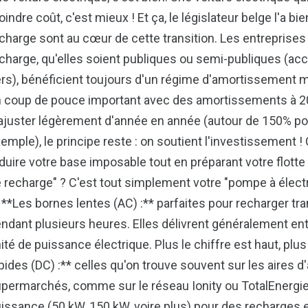
indre coût, c'est mieux ! Et ça, le législateur belge l'a b
charge sont au cœur de cette transition. Les entreprises
charge, qu'elles soient publiques ou semi-publiques (acc
ers), bénéficient toujours d'un régime d'amortissement m
 coup de pouce important avec des amortissements à 200
ajuster légèrement d'année en année (autour de 150% po
emple), le principe reste : on soutient l'investissement !
duire votre base imposable tout en préparant votre flotte 
 recharge" ? C'est tout simplement votre "pompe à électri
* **Les bornes lentes (AC) :** parfaites pour recharger t
ndant plusieurs heures. Elles délivrent généralement entr
ité de puissance électrique. Plus le chiffre est haut, plu
pides (DC) :** celles qu'on trouve souvent sur les aires d
permarchés, comme sur le réseau Ionity ou TotalEnergie
issance (50 kW, 150 kW, voire plus) pour des recharges e