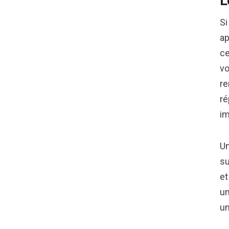
L
Si
ap
ce
vo
re
ré
im
Un
su
et
un
un