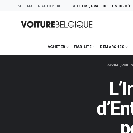
Skip
INFORMATION AUTOMOBILE BELGE
CLAIRE, PRATIQUE ET SOURCÉE
to
content
ACHETER
FIABILITÉ
DÉMARCHES
Accueil
Voitur
L’
d’En
p