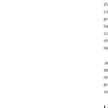
d’
c’
pr
ha
co
ch
la
Je
de
ré
pr
vi