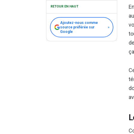
En
RETOUR EN HAUT
au
Ajoutez-nous comme
vo
source préférée sur
»
Google
to
de
ça
Ce
té
do
av
L
Co