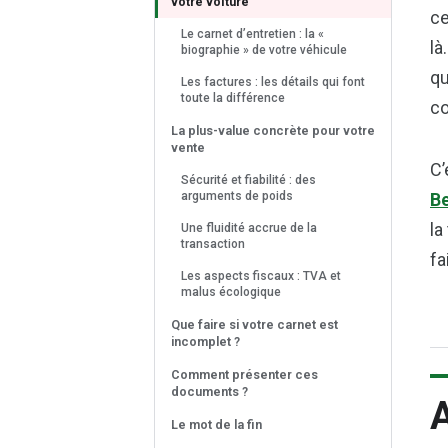
votre voiture
ce
Le carnet d’entretien : la «
là
biographie » de votre véhicule
qu
Les factures : les détails qui font
toute la différence
co
La plus-value concrète pour votre
vente
C’
Sécurité et fiabilité : des
arguments de poids
Be
la
Une fluidité accrue de la
transaction
fa
Les aspects fiscaux : TVA et
malus écologique
Que faire si votre carnet est
incomplet ?
Comment présenter ces
documents ?
A
Le mot de la fin