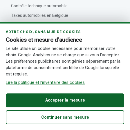
Contrôle technique automobile
Taxes automobiles en Belgique
Assurance automobile
VOTRE CHOIX, SANS MUR DE COOKIES
Zones de basses émissions (LEZ)
Cookies et mesure d’audience
Code de la route belge
Le site utilise un cookie nécessaire pour mémoriser votre
choix. Google Analytics ne se charge que si vous l’acceptez.
Les préférences publicitaires sont gérées séparément par la
VOITUREBELGIQUE
plateforme de consentement certifiée de Google lorsqu’elle
est requise.
Outils automobiles
Lire la politique et l’inventaire des cookies
À propos de VoitureBelgique
Politique éditoriale
Accepter la mesure
Contact
Actualités automobiles
Continuer sans mesure
Accueil
Acheter
Fiabilité
Démarches
Recherche
Rédaction et auteurs