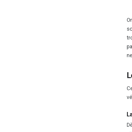
On
so
tr
pa
ne
L
Ce
vé
La
Dè