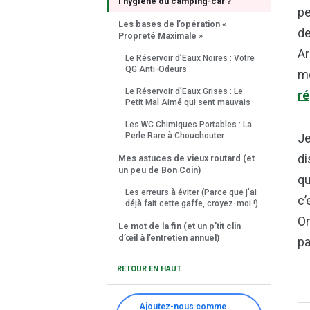
l’hygiène du camping-car ?
pe
Les bases de l’opération «
de
Propreté Maximale »
Ar
Le Réservoir d’Eaux Noires : Votre
QG Anti-Odeurs
mo
Le Réservoir d’Eaux Grises : Le
ré
Petit Mal Aimé qui sent mauvais
Les WC Chimiques Portables : La
Perle Rare à Chouchouter
Je
di
Mes astuces de vieux routard (et
un peu de Bon Coin)
qu
Les erreurs à éviter (Parce que j’ai
c’
déjà fait cette gaffe, croyez-moi !)
On
Le mot de la fin (et un p’tit clin
d’œil à l’entretien annuel)
pa
RETOUR EN HAUT
Ajoutez-nous comme