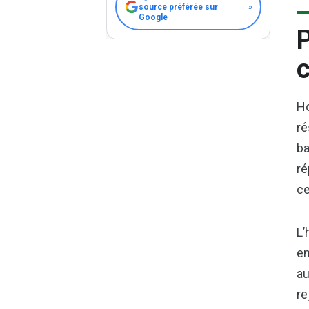
source préférée sur
»
Google
P
c
Ho
ré
ba
ré
ce
L’
en
au
re