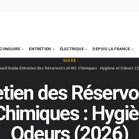
CONDUIRE
ENTRETIEN
ÉLECTRIQUE
DEPUIS LA FRANCE
GUIDE
ueil
Guide
Entretien des Réservoirs et WC Chimiques : Hygiène et Odeurs (2
etien des Réservoi
himiques : Hygiè
Odeurs (2026)