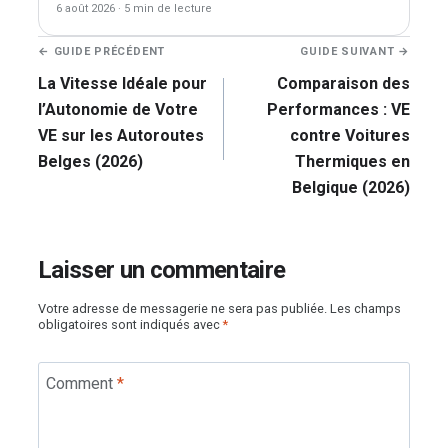
6 août 2026
·
5 min de lecture
Navigation
← GUIDE PRÉCÉDENT
GUIDE SUIVANT →
de
La Vitesse Idéale pour
Comparaison des
l’article
l’Autonomie de Votre
Performances : VE
VE sur les Autoroutes
contre Voitures
Belges (2026)
Thermiques en
Belgique (2026)
Laisser un commentaire
Votre adresse de messagerie ne sera pas publiée.
Les champs
obligatoires sont indiqués avec
*
Comment
*