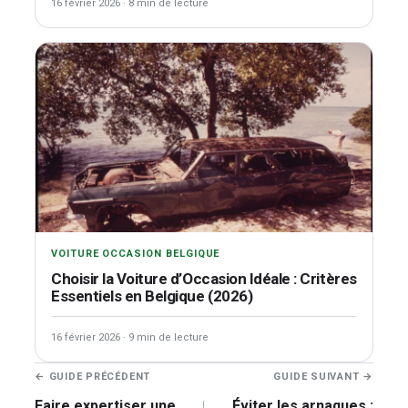
16 février 2026
·
8 min de lecture
VOITURE OCCASION BELGIQUE
Choisir la Voiture d’Occasion Idéale : Critères
Essentiels en Belgique (2026)
16 février 2026
·
9 min de lecture
Navigation
← GUIDE PRÉCÉDENT
GUIDE SUIVANT →
de
Faire expertiser une
Éviter les arnaques :