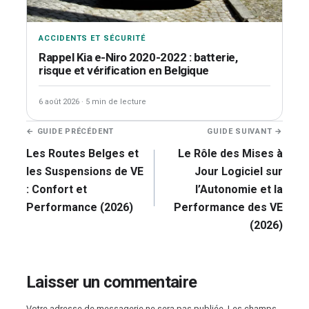
ACCIDENTS ET SÉCURITÉ
Rappel Kia e-Niro 2020-2022 : batterie,
risque et vérification en Belgique
6 août 2026
·
5 min de lecture
Navigation
← GUIDE PRÉCÉDENT
GUIDE SUIVANT →
de
Les Routes Belges et
Le Rôle des Mises à
l’article
les Suspensions de VE
Jour Logiciel sur
: Confort et
l’Autonomie et la
Performance (2026)
Performance des VE
(2026)
Laisser un commentaire
Votre adresse de messagerie ne sera pas publiée.
Les champs