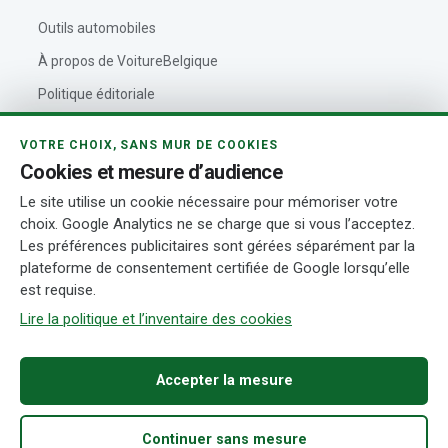
Outils automobiles
À propos de VoitureBelgique
Politique éditoriale
Contact
VOTRE CHOIX, SANS MUR DE COOKIES
Actualités automobiles
Cookies et mesure d’audience
Rédaction et auteurs
Le site utilise un cookie nécessaire pour mémoriser votre
choix. Google Analytics ne se charge que si vous l’acceptez.
Transparence
Les préférences publicitaires sont gérées séparément par la
plateforme de consentement certifiée de Google lorsqu’elle
est requise.
© 2026 VoitureBelgique.com
Mentions légales
Confidentialité
Cookies
Conditions d’utilisation
Transparence
Gérer mes cookies
Lire la politique et l’inventaire des cookies
Accepter la mesure
Continuer sans mesure