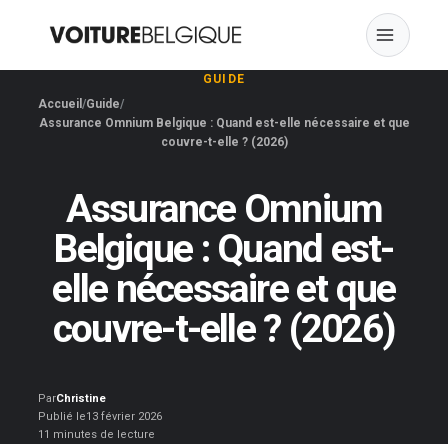
Skip
to
content
GUIDE
Accueil
Guide
Assurance Omnium Belgique : Quand est-elle nécessaire et que
couvre-t-elle ? (2026)
Assurance Omnium
Belgique : Quand est-
elle nécessaire et que
couvre-t-elle ? (2026)
Par
Christine
Publié le
13 février 2026
11 minutes de lecture