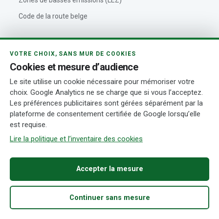
Zones de basses émissions (LEZ)
Code de la route belge
VOITUREBELGIQUE
VOTRE CHOIX, SANS MUR DE COOKIES
Cookies et mesure d’audience
Outils automobiles
Le site utilise un cookie nécessaire pour mémoriser votre
À propos de VoitureBelgique
choix. Google Analytics ne se charge que si vous l’acceptez.
Les préférences publicitaires sont gérées séparément par la
Politique éditoriale
plateforme de consentement certifiée de Google lorsqu’elle
Contact
est requise.
Actualités automobiles
Lire la politique et l’inventaire des cookies
Rédaction et auteurs
Accepter la mesure
Transparence
Continuer sans mesure
© 2026 VoitureBelgique.com
Mentions légales
Confidentialité
Accueil
Acheter
Fiabilité
Démarches
Recherche
Cookies
Conditions d’utilisation
Transparence
Gérer mes cookies