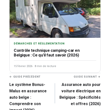
DÉMARCHES ET RÉGLEMENTATION
Contrôle technique camping-car en
Belgique : Ce qu’il faut savoir (2026)
15 février 2026
·
8 min de lecture
Navigation
← GUIDE PRÉCÉDENT
GUIDE SUIVANT →
de
Le système Bonus-
Assurance auto pour
l’article
Malus en assurance
voiture électrique en
auto belge :
Belgique : Spécificités
Comprendre son
et offres (2026)