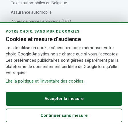
Taxes automobiles en Belgique
Assurance automobile
Zones de basses émissions (LEZ)
Code de la route belge
VOTRE CHOIX, SANS MUR DE COOKIES
Cookies et mesure d’audience
Le site utilise un cookie nécessaire pour mémoriser votre
VOITUREBELGIQUE
choix. Google Analytics ne se charge que si vous l’acceptez.
Les préférences publicitaires sont gérées séparément par la
Outils automobiles
plateforme de consentement certifiée de Google lorsqu’elle
est requise.
À propos de VoitureBelgique
Lire la politique et l’inventaire des cookies
Politique éditoriale
Contact
Accepter la mesure
Actualités automobiles
Rédaction et auteurs
Continuer sans mesure
Transparence
Accueil
Acheter
Fiabilité
Démarches
Recherche