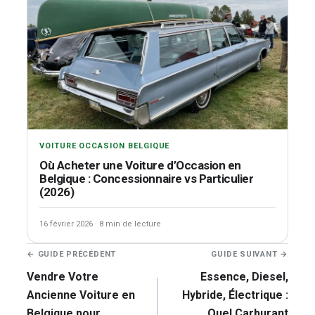
VOITURE OCCASION BELGIQUE
Où Acheter une Voiture d’Occasion en
Belgique : Concessionnaire vs Particulier
(2026)
16 février 2026
·
8 min de lecture
Navigation
← GUIDE PRÉCÉDENT
GUIDE SUIVANT →
de
Vendre Votre
Essence, Diesel,
l’article
Ancienne Voiture en
Hybride, Électrique :
Belgique pour
Quel Carburant